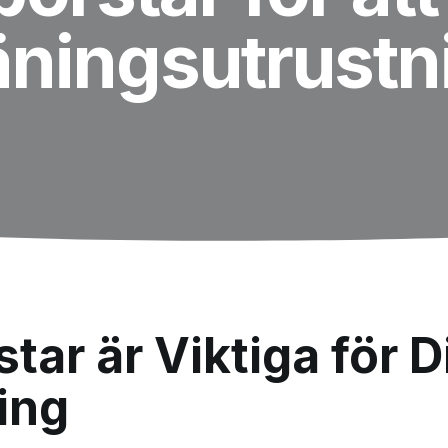
äningsutrustn
tar är Viktiga för D
ing