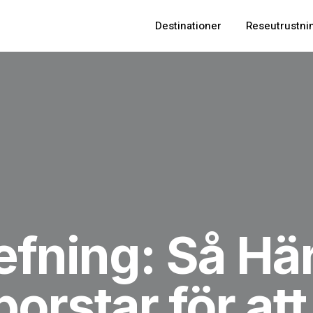
Destinationer
Reseutrustni
refning: Så H
orstar för at