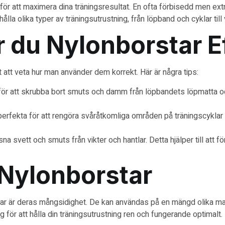
e för att maximera dina träningsresultat. En ofta förbisedd men e
lla olika typer av träningsutrustning, från löpband och cyklar till 
 du Nylonborstar Ef
gt att veta hur man använder dem korrekt. Här är några tips:
ör att skrubba bort smuts och damm från löpbandets löpmatta och
erfekta för att rengöra svåråtkomliga områden på träningscyklar 
a svett och smuts från vikter och hantlar. Detta hjälper till att f
Nylonborstar
ar är deras mångsidighet. De kan användas på en mängd olika mat
g för att hålla din träningsutrustning ren och fungerande optimalt.