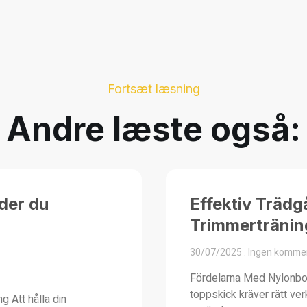
Fortsæt læsning
Andre læste også:
der du
Effektiv Trädg
Trimmertränin
30/07/2025
Ingen kommen
Fördelarna Med Nylonbors
toppskick kräver rätt verk
g Att hålla din