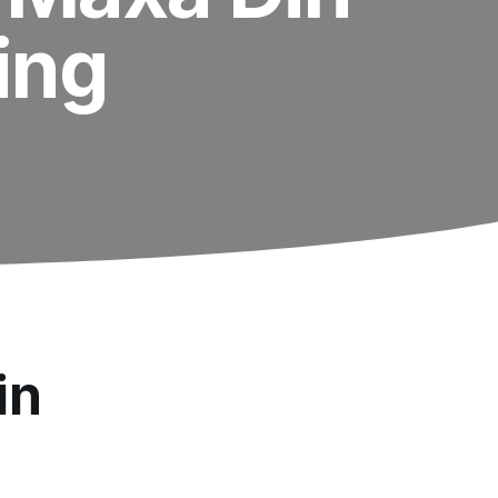
ing
in