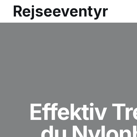
Rejseeventyr
Effektiv T
du Nylonb