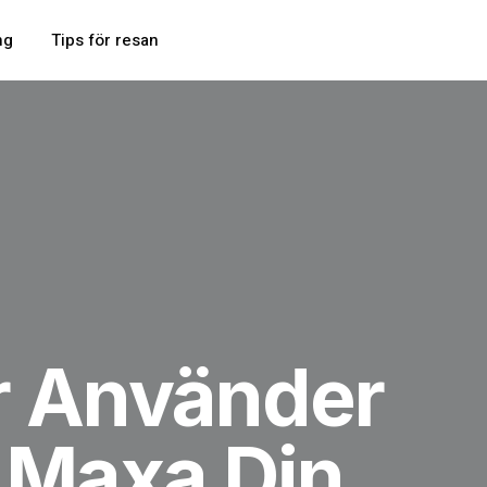
ng
Tips för resan
är Använder
t Maxa Din