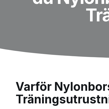
Tr
Varför Nylonbors
Träningsutrustn