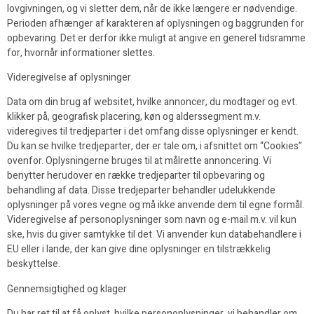
lovgivningen, og vi sletter dem, når de ikke længere er nødvendige.
Perioden afhænger af karakteren af oplysningen og baggrunden for
opbevaring. Det er derfor ikke muligt at angive en generel tidsramme
for, hvornår informationer slettes.
Videregivelse af oplysninger
Data om din brug af websitet, hvilke annoncer, du modtager og evt.
klikker på, geografisk placering, køn og alderssegment m.v.
videregives til tredjeparter i det omfang disse oplysninger er kendt.
Du kan se hvilke tredjeparter, der er tale om, i afsnittet om “Cookies”
ovenfor. Oplysningerne bruges til at målrette annoncering. Vi
benytter herudover en række tredjeparter til opbevaring og
behandling af data. Disse tredjeparter behandler udelukkende
oplysninger på vores vegne og må ikke anvende dem til egne formål.
Videregivelse af personoplysninger som navn og e-mail m.v. vil kun
ske, hvis du giver samtykke til det. Vi anvender kun databehandlere i
EU eller i lande, der kan give dine oplysninger en tilstrækkelig
beskyttelse.
Gennemsigtighed og klager
Du har ret til at få oplyst, hvilke personoplysninger, vi behandler om