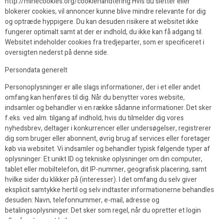
http://minecookies.org/cookiehandtering Hvis du sletter eller
blokerer cookies, vil annoncer kunne blive mindre relevante for dig
og optræde hyppigere. Du kan desuden risikere at websitet ikke
fungerer optimalt samt at der er indhold, du ikke kan få adgang til.
Websitet indeholder cookies fra tredjeparter, som er specificeret i
oversigten nederst på denne side.
Persondata generelt
Personoplysninger er alle slags informationer, der i et eller andet
omfang kan henføres til dig. Når du benytter vores website,
indsamler og behandler vi en række sådanne informationer. Det sker
f.eks. ved alm. tilgang af indhold, hvis du tilmelder dig vores
nyhedsbrev, deltager i konkurrencer eller undersøgelser, registrerer
dig som bruger eller abonnent, øvrig brug af services eller foretager
køb via websitet. Vi indsamler og behandler typisk følgende typer af
oplysninger: Et unikt ID og tekniske oplysninger om din computer,
tablet eller mobiltelefon, dit IP-nummer, geografisk placering, samt
hvilke sider du klikker på (interesser). I det omfang du selv giver
eksplicit samtykke hertil og selv indtaster informationerne behandles
desuden: Navn, telefonnummer, e-mail, adresse og
betalingsoplysninger. Det sker som regel, når du opretter et login